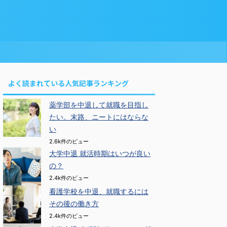
よく読まれている人気記事ランキング
薬学部を中退して就職を目指し
たい。末路、ニートにはならな
い
2.6k件のビュー
大学中退 就活時期はいつが良い
の？
2.4k件のビュー
看護学校を中退、就職するには
その後の働き方
2.4k件のビュー