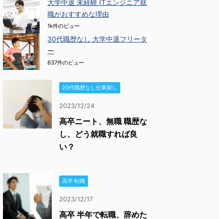
大学中退 未経験 ITエンジニア就
職がおすすめな理由
1k件のビュー
30代職歴なし 大学中退フリータ
ー
637件のビュー
20代職歴なし仕事探し
2023/12/24
高卒ニート、無職 職歴な
し、どう就職すれば良
い？
高卒 転職
2023/12/17
高卒 半年で転職、辞めた