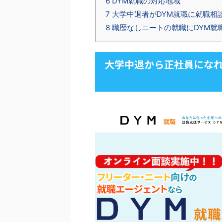
6
DYM就職の対応地域
7
大学中退者がDYM就職に就職相
8
職歴なしニートの就職にDYM就
大学中退から正社員になれ