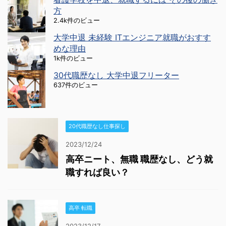
方
2.4k件のビュー
大学中退 未経験 ITエンジニア就職がおすす
めな理由
1k件のビュー
30代職歴なし 大学中退フリーター
637件のビュー
20代職歴なし仕事探し
2023/12/24
高卒ニート、無職 職歴なし、どう就
職すれば良い？
高卒 転職